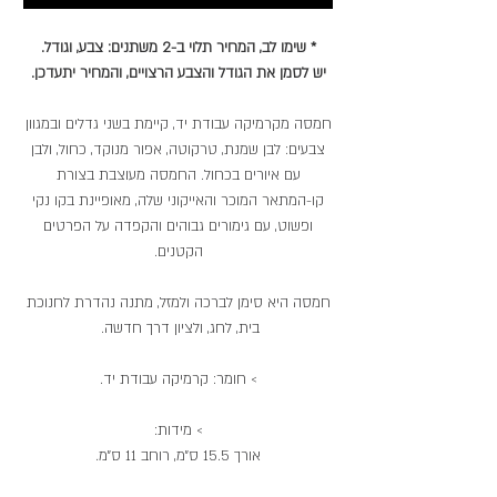
* שימו לב, המחיר תלוי ב-2 משתנים: צבע, וגודל.
יש לסמן את הגודל והצבע הרצויים, והמחיר יתעדכן.
חמסה מקרמיקה עבודת יד, קיימת בשני גדלים ובמגוון
צבעים: לבן שמנת, טרקוטה, אפור מנוקד, כחול, ולבן
עם איורים בכחול. החמסה מעוצבת בצורת
קו-המתאר המוכר והאייקוני שלה, מאופיינת בקו נקי
ופשוט, עם גימורים גבוהים והקפדה על הפרטים
הקטנים.
חמסה היא סימן לברכה ולמזל, מתנה נהדרת לחנוכת
בית, לחג, ולציון דרך חדשה.
> חומר: קרמיקה עבודת יד.
> מידות:
אורך 15.5 ס״מ, רוחב 11 ס״מ.