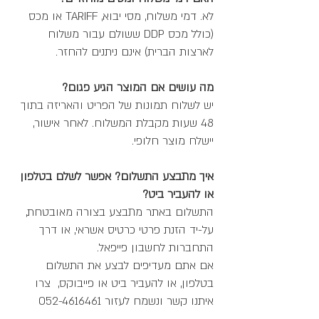
לא. דמי משלוח, מסי יבוא, TARIFF או מכס
(כולל מכס DDP ששולם עבור משלוח
לארצות הברית) אינם ניתנים להחזר.
מה עושים אם המוצר הגיע פגום?
יש לשלוח תמונות של הפריט והאריזה בתוך
48 שעות מקבלת המשלוח. לאחר אישור,
יישלח מוצר חלופי.
איך מתבצע התשלום? אפשר לשלם בטלפון
או להעביר ביט?
התשלום באתר מתבצע בצורה מאובטחת,
על-יד הזנת פרטי כרטיס אשראי, או דרך
התחברות לחשבון פייפאל.
אם אתם מעדיפים לבצע את התשלום
בטלפון, או להעביר ביט או פייבוקס, צרו
איתנו קשר ונשמח לעזור
052-4616461