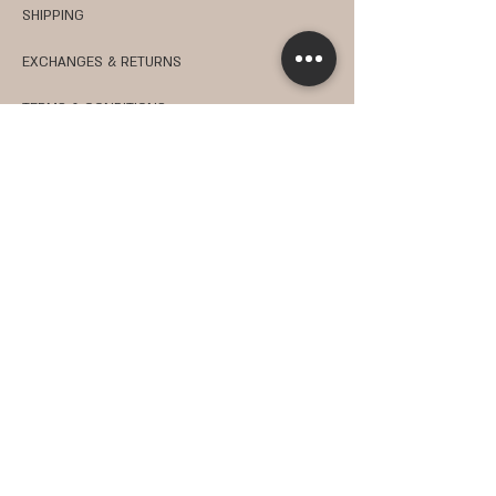
SHIPPING
EXCHANGES & RETURNS
TERMS & CONDITIONS
FAQ
PRIVACY POLICY
JOBS
SHOP
KITCHEN & TABLE
JUDAICA