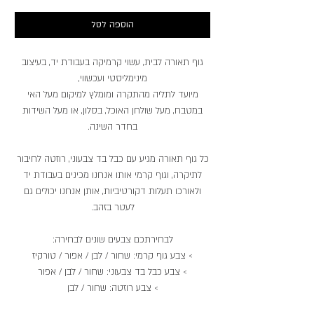
הוספה לסל
גוף תאורה לבית, עשוי קרמיקה בעבודת יד, בעיצוב
מינימליסטי ועכשווי,
מיועד לתליה מהתקרה ומומלץ למיקום מעל האי
במטבח, מעל שולחן האוכל, בסלון, או מעל השידות
בחדר השינה.
כל גוף תאורה מגיע עם כבל בד צבעוני, רוזטה לחיבור
לתיקרה, וגוף קרמי אותו אנחנו מכינים בעבודת יד
ולאורכו תעלות דקורטיביות, אותן אנחנו יכולים גם
לעטר בזהב.
לבחירתכם צבעים שונים לבחירה:
> צבע גוף קרמי: שחור / לבן / אפור / טורקיז
> צבע כבל בד צבעוני: שחור / לבן / אפור
> צבע רוזטה: שחור / לבן