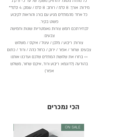
כל מתלה מסוגל להחזיק משקל של עד כ- 5 ק״ג
מידות: אורך: 8 ס״מ / רוחב: 8 ס״מ / עומק: 4 ס״מ**
כל אחד מהמתלים מגיע עם בורג והוראות לקיבוע
פשוט בקיר.
לבחירתכם חמש צורות גאומטריות שונות וחמישה
צבעים:
צורות: ריבוע / מלבן / עיגול / איקס / משלוש
צבעים: שחור / אפור / ירוק / כחול כהה / ורוד / כתום
>> בחרו את שלושת המתלים שלכם ועדכנו אותנו
בהודעה (לדוגמא: ריבוע ורוד, איקס שחור, משולש
אפור)
הכי נמכרים
 SALE
ON SALE