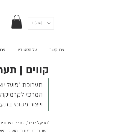
ILS (₪)
צרו קשר
על הסטודיו
פרו
קווים | תער
תערוכת "פועל יוצא
המרכז לקרמיקה עכ
וייצור מקומי בתע
"מפעל לפיד", שכליו היו נ
בשנות השמונים השוק הישרא