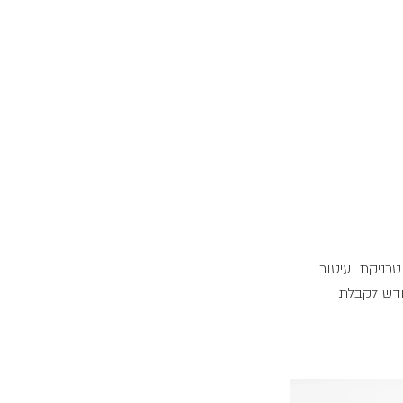
כניקת  עיטור 
חדש לקבלת 