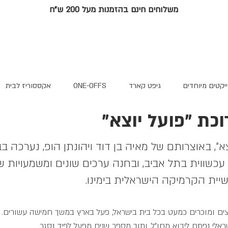
משלוחים חינם בהזמנות מעל 200 ש"ח
ייקטים מיוחדים
גיפט קארד
ONE-OFFS
אקססוריז לבית
וכת "פועל יוצא"
", באוצרותם של מאיה בן דוד ויהונתן הופ, נערכה בבי
שווית בתל אביב, ובחנה ערכים שונים ומשמעויות שו
שיית הקרמיקה הישראלית בימינו.
פוצים ומוכרים כמעט בכל בית בישראל, פעל בארץ במשך חמישה עשורים.
לי נפתח ליבוא מחו"ל, ותוך מספר שנים מפעל לפיד נסגר.